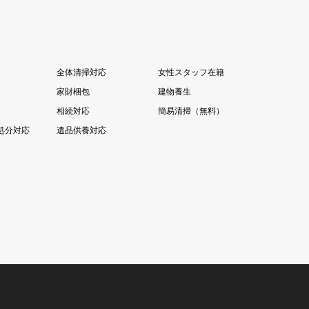
全体清掃対応
女性スタッフ在籍
家財梱包
建物養生
相続対応
簡易清掃（無料）
処分対応
遺品供養対応