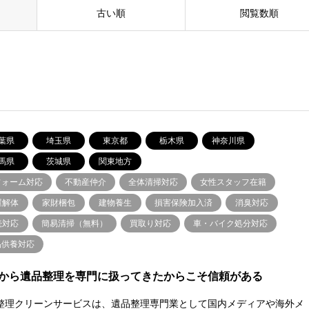
古い順
閲覧数順
葉県
埼玉県
東京都
栃木県
神奈川県
馬県
茨城県
関東地方
フォーム対応
不動産仲介
全体清掃対応
女性スタッフ在籍
屋解体
家財梱包
建物養生
損害保険加入済
消臭対応
続対応
簡易清掃（無料）
買取り対応
車・バイク処分対応
品供養対応
から遺品整理を専門に扱ってきたからこそ信頼がある
整理クリーンサービスは、遺品整理専門業として国内メディアや海外メ