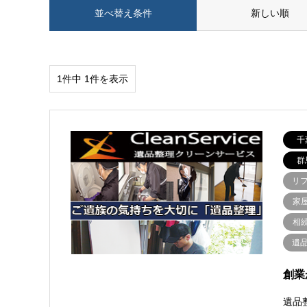
並べ替え条件
新しい順
1件中 1件を表示
千
群
リ
家
相
遺
創業
遺品