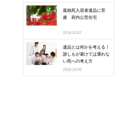
孤独死入居者遺品に苦
慮 府内公営住宅
2016.10.07
遺品とは何かを考える！
誰しもが避けては通れな
い死への考え方
2016.10.06