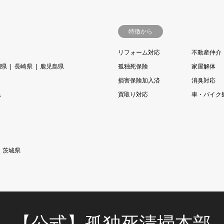
特徴から
リフォーム対応
不動産仲介
岡県
長崎県
鹿児島県
孤独死保険
家屋解体
損害保険加入済
消臭対応
県
買取り対応
車・バイク
茨城県
【公式】孤独死清掃本部