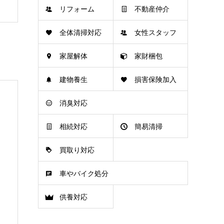
リフォーム
不動産仲介
全体清掃対応
女性スタッフ
家屋解体
家財梱包
在籍
建物養生
損害保険加入
消臭対応
済
相続対応
簡易清掃
買取り対応
車やバイク処分
供養対応